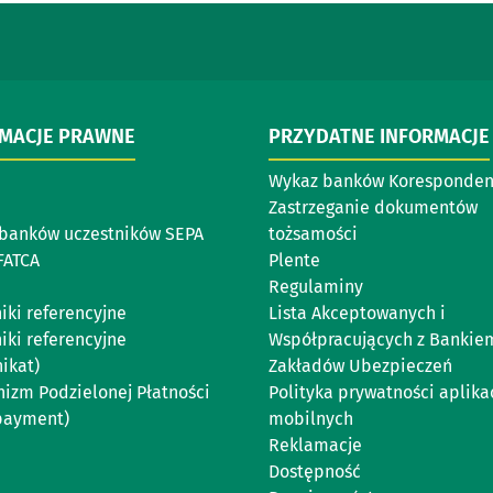
RMACJE PRAWNE
PRZYDATNE INFORMACJE
Wykaz banków Koresponde
Zastrzeganie dokumentów
banków uczestników SEPA
tożsamości
FATCA
Plente
Regulaminy
iki referencyjne
Lista Akceptowanych i
iki referencyjne
Współpracujących z Bankie
ikat)
Zakładów Ubezpieczeń
izm Podzielonej Płatności
Polityka prywatności aplikac
 payment)
mobilnych
Reklamacje
Dostępność