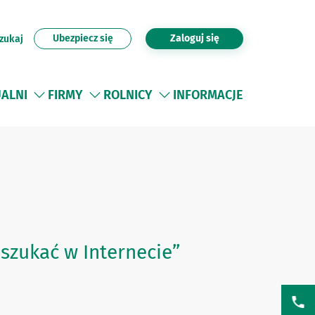
Ubezpiecz się
Zaloguj się
zukaj
UALNI
FIRMY
ROLNICY
INFORMACJE
szukać w Internecie”