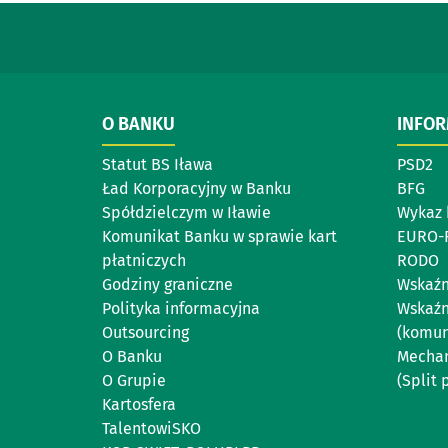
O BANKU
INFO
Statut BS Iława
PSD2
Ład Korporacyjny w Banku
BFG
Spółdzielczym w Iławie
Wykaz 
Komunikat Banku w sprawie kart
EURO-
płatniczych
RODO
Godziny graniczne
Wskaźn
Polityka informacyjna
Wskaźn
Outsourcing
(komun
O Banku
Mechan
O Grupie
(Split
Kartosfera
TalentowiSKO