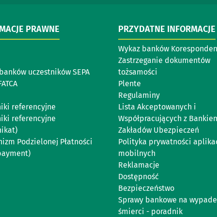
RMACJE PRAWNE
PRZYDATNE INFORMACJE
Wykaz banków Koresponde
Zastrzeganie dokumentów
banków uczestników SEPA
tożsamości
FATCA
Plente
Regulaminy
iki referencyjne
Lista Akceptowanych i
iki referencyjne
Współpracujących z Bankie
ikat)
Zakładów Ubezpieczeń
izm Podzielonej Płatności
Polityka prywatności aplikac
 payment)
mobilnych
Reklamacje
Dostępność
Bezpieczeństwo
Sprawy bankowe na wypade
śmierci - poradnik