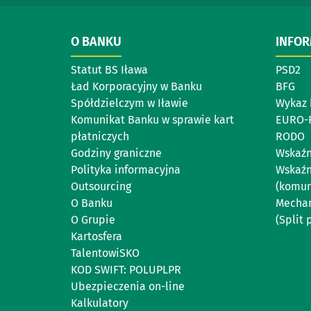
O BANKU
INFO
Statut BS Iława
PSD2
Ład Korporacyjny w Banku
BFG
Spółdzielczym w Iławie
Wykaz 
Komunikat Banku w sprawie kart
EURO-
płatniczych
RODO
Godziny graniczne
Wskaźn
Polityka informacyjna
Wskaźn
Outsourcing
(komun
O Banku
Mechan
O Grupie
(Split
Kartosfera
TalentowiSKO
KOD SWIFT: POLUPLPR
Ubezpieczenia on-line
Kalkulatory