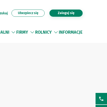
Ubezpiecz się
Zaloguj się
zukaj
UALNI
FIRMY
ROLNICY
INFORMACJE