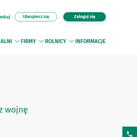
Ubezpiecz się
Zaloguj się
zukaj
UALNI
FIRMY
ROLNICY
INFORMACJE
z wojnę