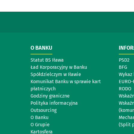
O BANKU
INFO
Statut BS Iława
PSD2
Ład Korporacyjny w Banku
BFG
Spółdzielczym w Iławie
Wykaz 
Komunikat Banku w sprawie kart
EURO-
płatniczych
RODO
Godziny graniczne
Wskaźn
Polityka informacyjna
Wskaźn
Outsourcing
(komun
O Banku
Mechan
O Grupie
(Split
Kartosfera