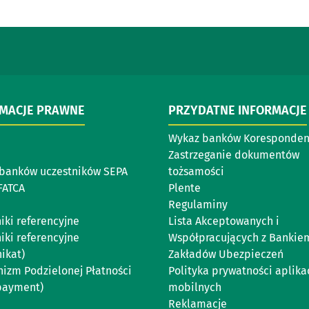
RMACJE PRAWNE
PRZYDATNE INFORMACJE
Wykaz banków Koresponde
Zastrzeganie dokumentów
banków uczestników SEPA
tożsamości
FATCA
Plente
Regulaminy
iki referencyjne
Lista Akceptowanych i
iki referencyjne
Współpracujących z Bankie
ikat)
Zakładów Ubezpieczeń
izm Podzielonej Płatności
Polityka prywatności aplikac
 payment)
mobilnych
Reklamacje