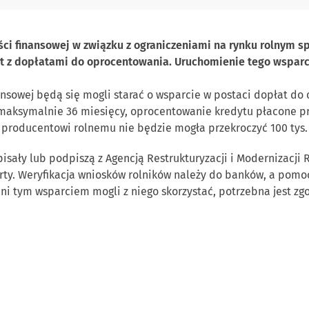
ości finansowej w związku z ograniczeniami na rynku rolnym 
yt z dopłatami do oprocentowania. Uruchomienie tego wsparc
nansowej będą się mogli starać o wsparcie w postaci dopłat d
maksymalnie 36 miesięcy, oprocentowanie kredytu płacone pr
producentowi rolnemu nie będzie mogła przekroczyć 100 tys. 
isały lub podpiszą z Agencją Restrukturyzacji i Modernizacji
rty. Weryfikacja wniosków rolników należy do banków, a pomo
ni tym wsparciem mogli z niego skorzystać, potrzebna jest zgo