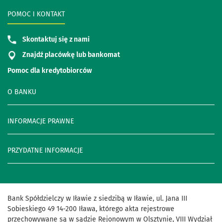
POMOC I KONTAKT
Skontaktuj się z nami
Znajdź placówkę lub bankomat
Pomoc dla kredytobiorców
O BANKU
INFORMACJE PRAWNE
PRZYDATNE INFORMACJE
Bank
Spółdzielczy
w
Iławie
z
siedzibą
w
Iławie
,
ul
.
Jana
III
Sobieskiego
49
14
-
200
Iława
,
którego
akta
rejestrowe
przechowywane
są
w
sądzie
Rejonowym
w
Olsztynie
,
VIII
Wydział