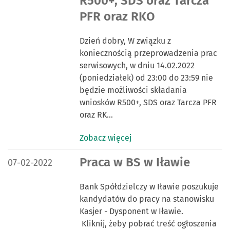
R500+, SDS oraz Tarcza
PFR oraz RKO
Dzień dobry, W związku z
koniecznością przeprowadzenia prac
serwisowych, w dniu 14.02.2022
(poniedziałek) od 23:00 do 23:59 nie
będzie możliwości składania
wniosków R500+, SDS oraz Tarcza PFR
oraz RK…
Zobacz więcej
DATA PUBLIKACJI:
Praca w BS w Iławie
07-02-2022
Bank Spółdzielczy w Iławie poszukuje
kandydatów do pracy na stanowisku
Kasjer - Dysponent w Iławie.
Kliknij, żeby pobrać treść ogłoszenia