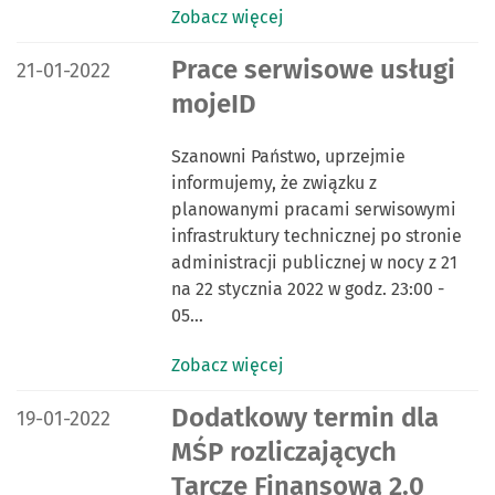
Zobacz więcej
DATA PUBLIKACJI:
Prace serwisowe usługi
21-01-2022
mojeID
Szanowni Państwo, uprzejmie
informujemy, że związku z
planowanymi pracami serwisowymi
infrastruktury technicznej po stronie
administracji publicznej w nocy z 21
na 22 stycznia 2022 w godz. 23:00 -
05…
Zobacz więcej
DATA PUBLIKACJI:
Dodatkowy termin dla
19-01-2022
MŚP rozliczających
Tarczę Finansową 2.0