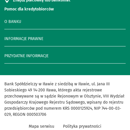
Znajdź placówkę lub bankomat
Pomoc dla kredytobiorców
O BANKU
INFORMACJE PRAWNE
PRZYDATNE INFORMACJE
Bank
Spółdzielczy
w
Iławie
z
siedzibą
w
Iławie
,
ul
.
Jana
III
Sobieskiego
49
14
-
200
Iława
,
którego
akta
rejestrowe
przechowywane
są
w
sądzie
Rejonowym
w
Olsztynie
,
VIII
Wydział
Gospodarczy
Krajowego
Rejestru
Sądowego
,
wpisany
do
rejestru
przedsiębiorców
pod
numerem
KRS
0000125924
,
NIP
744
-
00
-
03
-
029
,
REGON
000503706
Mapa serwisu
Polityka prywatności