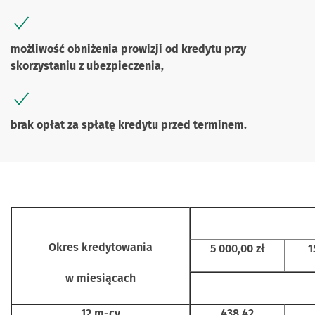
możliwość obniżenia prowizji od kredytu przy
skorzystaniu z ubezpieczenia,
brak opłat za spłatę kredytu przed terminem.
Okres kredytowania
5 000,00 zł
1
w miesiącach
12 m-cy
438,42