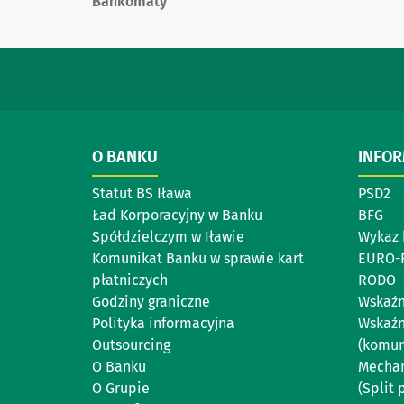
Bankomaty
O BANKU
INFO
Statut BS Iława
PSD2
Ład Korporacyjny w Banku
BFG
Spółdzielczym w Iławie
Wykaz 
Komunikat Banku w sprawie kart
EURO-
płatniczych
RODO
Godziny graniczne
Wskaźn
Polityka informacyjna
Wskaźn
Outsourcing
(komun
O Banku
Mechan
O Grupie
(Split