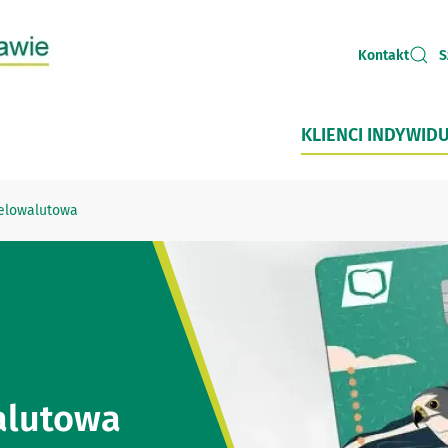
Kontakt
S
KLIENCI INDYWID
ielowalutowa
alutowa