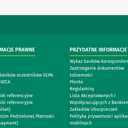
RMACJE PRAWNE
PRZYDATNE INFORMACJE
Wykaz banków Koresponde
Zastrzeganie dokumentów
banków uczestników SEPA
tożsamości
FATCA
Plente
Regulaminy
iki referencyjne
Lista Akceptowanych i
iki referencyjne
Współpracujących z Bankie
ikat)
Zakładów Ubezpieczeń
izm Podzielonej Płatności
Polityka prywatności aplikac
 payment)
mobilnych