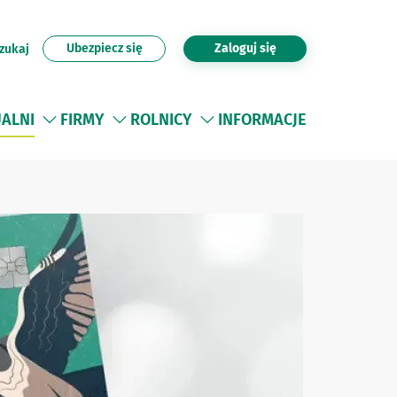
Ubezpiecz się
Zaloguj się
zukaj
UALNI
FIRMY
ROLNICY
INFORMACJE