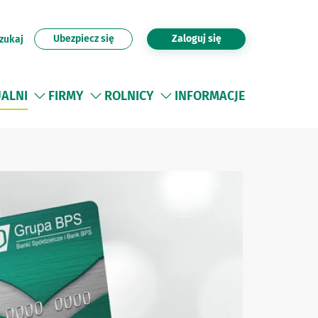
Ubezpiecz się
Zaloguj się
zukaj
UALNI
FIRMY
ROLNICY
INFORMACJE