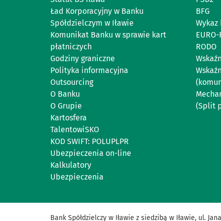
Ład Korporacyjny w Banku
BFG
Spółdzielczym w Iławie
Wykaz 
Komunikat Banku w sprawie kart
EURO-
płatniczych
RODO
Godziny graniczne
Wskaźn
Polityka informacyjna
Wskaźn
Outsourcing
(komun
O Banku
Mechan
O Grupie
(Split
Kartosfera
TalentowiSKO
KOD SWIFT: POLUPLPR
Ubezpieczenia on-line
Kalkulatory
Ubezpieczenia
Bank
Spółdzielczy
w
Iławie
z
siedzibą
w
Iławie
,
ul
.
Jan