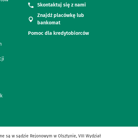
Skontaktuj się z nami
Znajdź placówkę lub
bankomat
Pomoc dla kredytobiorców
m
ji
k
ne
są
w
sądzie
Rejonowym
w
Olsztynie
,
VIII
Wydział