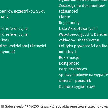
Zastrzeganie dokumentów
banków uczestników SEPA
tożsamości
FATCA
Plente
Regulaminy
iki referencyjne
Lista Akceptowanych i
iki referencyjne
Współpracujących z Bankie
ikat)
Zakładów Ubezpieczeń
izm Podzielonej Płatności
Polityka prywatności aplikac
 payment)
mobilnych
Reklamacje
Dostępność
Bezpieczeństwo
Sprawy bankowe na wypade
śmierci - poradnik
Ochrona sygnalistów
a
III
Sobieskiego
49
14
-
200
Iława
,
którego
akta
rejestrowe
przechowywa