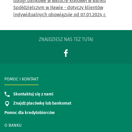
usługi bankowe w walucie krajowej w Banku
Spółdzielczym w Iławie - dotyczy klientów
indywidualnych obowiązuje od 07.01.2024 r.
ZNAJDZIESZ NAS TEŻ TUTAJ
POMOC I KONTAKT
Skontaktuj się z nami
Znajdź placówkę lub bankomat
Pomoc dla kredytobiorców
O BANKU