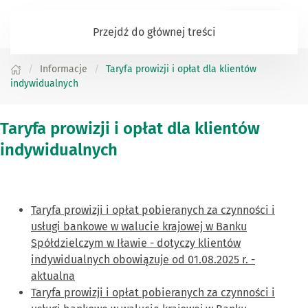
Zaloguj się
Przejdź do głównej treści
Informacje
Taryfa prowizji i opłat dla klientów
indywidualnych
Taryfa prowizji i opłat dla klientów
indywidualnych
Taryfa prowizji i opłat pobieranych za czynności i
usługi bankowe w walucie krajowej w Banku
Spółdzielczym w Iławie - dotyczy klientów
indywidualnych obowiązuje od 01.08.2025 r. -
aktualna
Taryfa prowizji i opłat pobieranych za czynności i