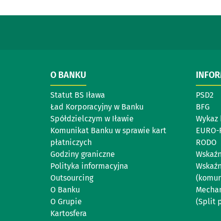
O BANKU
INFO
Statut BS Iława
PSD2
Ład Korporacyjny w Banku
BFG
Spółdzielczym w Iławie
Wykaz 
Komunikat Banku w sprawie kart
EURO-
płatniczych
RODO
Godziny graniczne
Wskaźn
Polityka informacyjna
Wskaźn
Outsourcing
(komun
O Banku
Mechan
O Grupie
(Split
Kartosfera