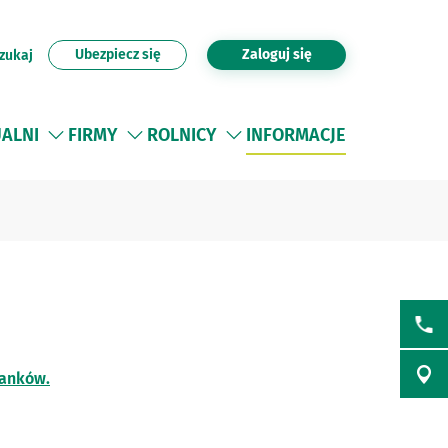
Ubezpiecz się
Zaloguj się
zukaj
UALNI
FIRMY
ROLNICY
INFORMACJE
Banków.