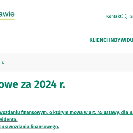
Kontakt
S
KLIENCI INDYWID
r.
we za 2024 r.
wozdaniu finansowym, o którym mowa w art. 45 ustawy, dla 
widenta.
 sprawozdania finansowego.