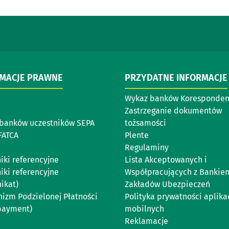
RMACJE PRAWNE
PRZYDATNE INFORMACJE
Wykaz banków Koresponde
Zastrzeganie dokumentów
banków uczestników SEPA
tożsamości
FATCA
Plente
Regulaminy
iki referencyjne
Lista Akceptowanych i
iki referencyjne
Współpracujących z Bankie
ikat)
Zakładów Ubezpieczeń
izm Podzielonej Płatności
Polityka prywatności aplikac
 payment)
mobilnych
Reklamacje